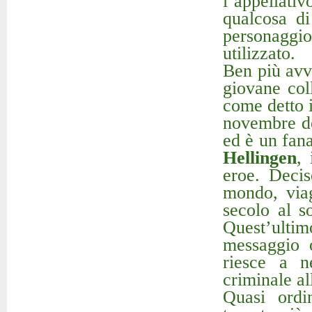
l’appellati
qualcosa di
personaggi
utilizzato.
Ben più avve
giovane col
come detto 
novembre de
ed è un fan
Hellingen
, 
eroe. Decis
mondo, via
secolo al s
Quest’ulti
messaggio o
riesce a n
criminale al
Quasi ordi