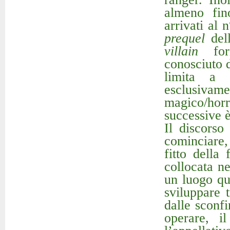
almeno fin
arrivati al 
prequel
dell
villain
form
conosciuto 
limita a 
esclusivam
magico/hor
successive è
Il discorso
cominciare,
fitto della
collocata ne
un luogo qu
sviluppare 
dalle sconfi
operare, i