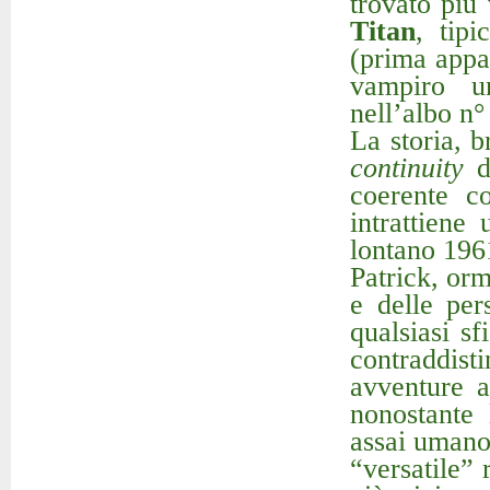
trovato più 
Titan
, tip
(prima appa
vampiro u
nell’albo n°
La storia, 
continuity
de
coerente c
intrattiene
lontano 196
Patrick, orm
e delle per
qualsiasi s
contraddis
avventure a
nonostante 
assai umano
“versatile” 