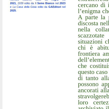
cercano di 
2021
,
1939
edito da Il
Seme Bianco
nel
2023
e
La Casa della Gioia
edito da
GAEditori
nel
l’enigma che
2025
.
A parte la 
discosta ne
nella coll
scazzotate
situazioni 
chi è abitu
frontiera a
dell’elemen
che costitu
questo caso 
di tanto al
possono ap
ancorati al
stravolgere
loro certe
archiviato i