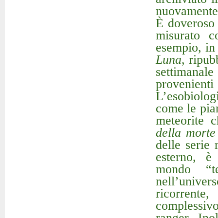
nuovamente b
È doveroso 
misurato c
esempio, in 
Luna
, ripu
settimanal
provenient
L’esobiolog
come le pia
meteorite c
della morte
delle serie
esterno, è
mondo “te
nell’univer
ricorrent
complessiv
ranger. Ino