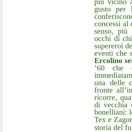
più vicino 
gusto per 
conferiscon
concessi al 
senso, più
occhi di chi
supereroi d
eventi che
Ercolino se
’60 che qu
immediatame
una delle c
fronte all’
ricorre, qu
di vecchia 
bonelliani: 
Tex e Zagor
storia del f