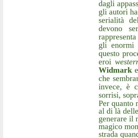
dagli appas
gli autori h
serialità d
devono se
rappresenta 
gli enormi
questo proce
eroi
wester
Widmark
che sembrano
invece, è 
sorrisi, sopr
Per quanto m
al di là dell
generare il 
magico mond
strada quan