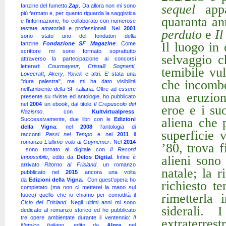
sequel
appa
fanzine del fumetto
Zap
. Da allora non mi sono
più fermato e, per quanto riguarda la saggistica
quaranta an
e l'informazione, ho collaborato con numerose
testate amatoriali e professionali. Nel
2001
perduto
e
Il
sono stato uno dei fondatori della
Il luogo in 
fanzine
Fondazione SF Magazine
. Come
scrittore mi sono formato soprattutto
selvaggio c
attraverso la partecipazione ai concorsi
letterari:
Courmayeur
,
Cristalli Sognanti
,
temibile vu
Lovecraft
,
Akery
,
Yorick
e altri. E' stata una
che incombe
"dura palestra", ma mi ha dato visibilità
nell'ambiente della SF italiana. Oltre ad essere
una eruzion
presente su riviste ed antologie, ho pubblicato
nel
2004
un ebook, dal titolo
Il Crepuscolo del
eroe e i su
Nazismo
, con
Kultvirtualpress
.
aliena che
Successivamente, due libri con le
Edizioni
della Vigna
: nel
2008
l'antologia di
superficie 
racconti
Passi nel Tempo
e nel
2011
il
romanzo
L'ultimo volo di Guynemer
. Nel
2014
’80, trova f
sono tornato al digitale con
Il Record
alieni sono
Impossibile
, edito da
Delos Digital
. Infine è
arrivato
Ritorno al Frisland
, un romanzo
natale; la 
pubblicato nel
2015
ancora una volta
da
Edizioni della Vigna.
Con quest'opera ho
richiesto t
completato (ma non ci metterei la mano sul
rimetterla
fuoco) quello che io chiamo per comodità il
Ciclo del Frisland
. Negli ultimi anni mi sono
siderali.
dedicato al romanzo storico ed ho pubblicato
tre opere ambientate durante il ventennio:
Il
extraterres
Nemico Italiano
, edito da
Algra
nel