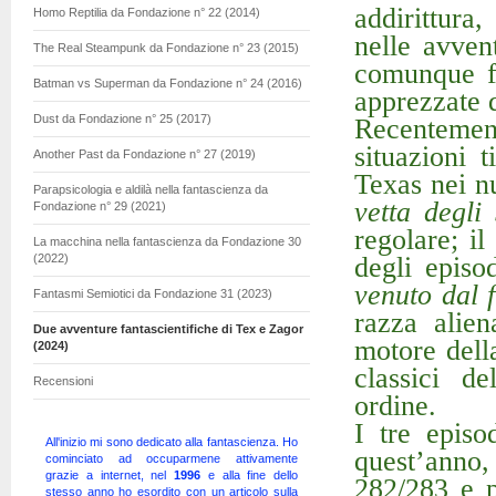
addirittura
Homo Reptilia da Fondazione n° 22 (2014)
nelle avven
The Real Steampunk da Fondazione n° 23 (2015)
comunque fa
Batman vs Superman da Fondazione n° 24 (2016)
apprezzate 
Dust da Fondazione n° 25 (2017)
Recentement
situazioni 
Another Past da Fondazione n° 27 (2019)
Texas nei 
Parapsicologia e aldilà nella fantascienza da
vetta degli 
Fondazione n° 29 (2021)
regolare; il
La macchina nella fantascienza da Fondazione 30
degli episo
(2022)
venuto dal 
Fantasmi Semiotici da Fondazione 31 (2023)
razza alien
Due avventure fantascientifiche di Tex e Zagor
motore dell
(2024)
classici d
Recensioni
ordine.
I tre episo
All'inizio mi sono dedicato alla fantascienza. Ho
quest’anno,
cominciato ad occuparmene attivamente
grazie a internet, nel
1996
e
alla fine dello
282/283 e p
stesso anno ho esordito con un articolo sulla